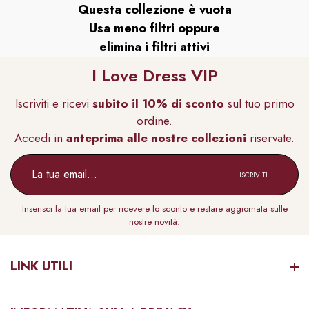
Questa collezione è vuota
Usa meno filtri oppure
elimina i filtri attivi
I Love Dress VIP
Iscriviti e ricevi
subito il 10% di sconto
sul tuo primo
ss
ordine.
I Love Dress
I Love 
Accedi in
anteprima alle nostre collezioni
riservate.
ISCRIVITI
Inserisci la tua email per ricevere lo sconto e restare aggiornata sulle
nostre novità.
leganti
ia 2
LINK UTILI
In 11
Tailleur Completo Donna
Tailleur 2 Pezzi Gi
no
i vendita
Pantalone E Giacca Casual
Pantaloni Tagl