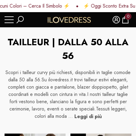
ni Colori – Cerca Il Simbolo ⚡
⚡ Oggi Sconto Extra Su A
di
di
udi
0
0
artic
TAILLEUR | DALLA 50 ALLA
56
Scopri i tailleur curvy più richiesti, disponibili in taglie comode
dalla 50 alla 56.Su ilovedress.it trovi tailleur estivi eleganti,
completi con giacca e pantalone, blazer doppiopetto, gilet
coordinati e modelli con cintura in vita.I nostri tailleur taglie
forti vestono bene, slanciano la figura e sono perfetti per
cerimonie, lavoro, eventi o serate speciali.Tessuti leggeri,
colori alla moda ...
Leggi di più