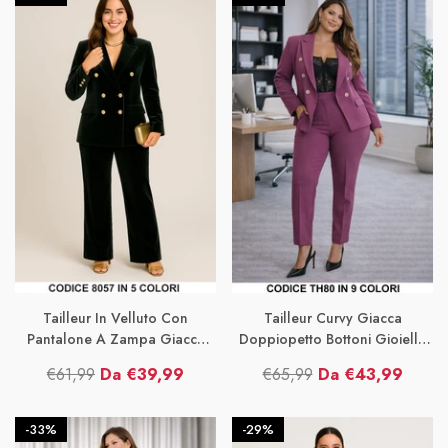
Elegante Lavoro Completo In 6
Completo Abito 
€54,99
Da €37,99
€61,99
Da 
listino
vendita
listino
vendita
Colori - 2612
Elegante In 8 Co
Prezzo di listino
Prezzo di vendita
Prezzo di 
Prez
Tailleur In Velluto Con
Tailleur Curvy Giacca
Pantalone A Zampa Giacca
Doppiopetto Bottoni Gioiello
Pantalone Abito Completo
Oro Pantalone Completo
€61,99
Da €39,99
€65,99
Da €43,99
Elegante In 3 Colori - 8057
Taglie Forti In 5 Colori – TH80
Prezzo
Prezzo
Prezzo
Prezzo
di
di
di
di
-33%
-29%