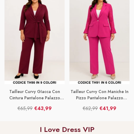
Tailleur Curvy GIacca Con
Tailleur Curvy Con Maniche In
Cintura Pantalone Palazzo
Pizzo Pantalone Palazzo
Completo Taglie Forti In 7
Completo Taglie Forti In 6
€65,99
€43,99
€62,99
€41,99
Colori – TH90
Colori – TH91
Prezzo
Prezzo
Prezzo
Prezzo
di
di
di
di
I Love Dress VIP
listino
vendita
listino
vendita