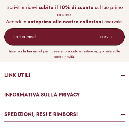
Iscriviti e ricevi
subito il 10% di sconto
sul tuo primo
ordine.
Accedi in
anteprima alle nostre collezioni
riservate.
ISCRIVITI
Inserisci la tua email per ricevere lo sconto e restare aggiornata sulle
nostre novità.
LINK UTILI
Contattaci Su Whatsapp
INFORMATIVA SULLA PRIVACY
Guida Alle Taglie
Notizie Legali
SPEDIZIONI, RESI E RIMBORSI
Normativa Cookie
Privacy Policy