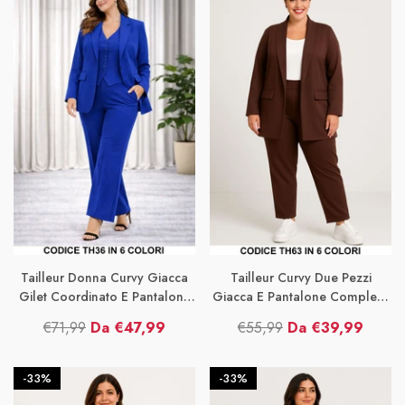
listino
vendita
listino
vendita
Tailleur Donna Curvy Giacca
Tailleur Curvy Due Pezzi
Gilet Coordinato E Pantalone
Giacca E Pantalone Completo
Elegante Completo Taglie Forti
Collo Scialle Dritto Taglie Forti
€71,99
Da €47,99
€55,99
Da €39,99
6 Colori – TH36
In 6 Colori – TH63
Prezzo
Prezzo
Prezzo
Prezzo
di
di
di
di
-33%
-33%
listino
vendita
listino
vendita